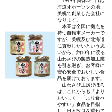
1949年(昭和24年)北
海道オホーツクの地、
美幌で創業した会社に
なります。
本業は全国に拠点を
持つ自転車メーカーで
すが、美幌及び北海道
に貢献したいという思
いから、約10年に渡る
山わさびの製造加工業
を引き継ぎ、お客様に
安心安全でおいしい食
品を届けております。
山わさび工房びほろ
は、これからも「より
おいしく」「より食べ
やすい」食品を目指
し、日々改良を重ねて